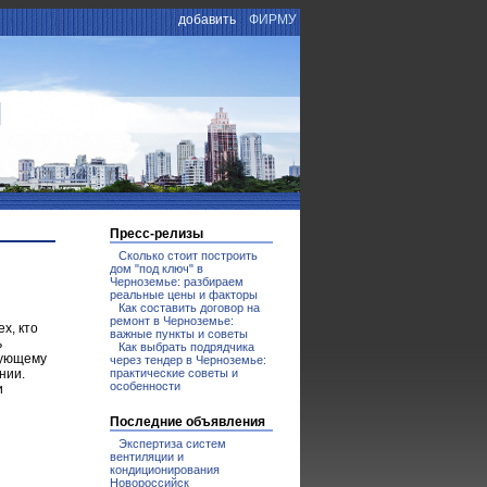
добавить
ФИРМУ
И
Пресс-релизы
Сколько стоит построить
дом "под ключ" в
Черноземье: разбираем
реальные цены и факторы
Как составить договор на
ремонт в Черноземье:
х, кто
важные пункты и советы
ь
Как выбрать подрядчика
вующему
через тендер в Черноземье:
практические советы и
нии.
особенности
и
Последние объявления
Экспертиза систем
вентиляции и
кондиционирования
Новороссийск