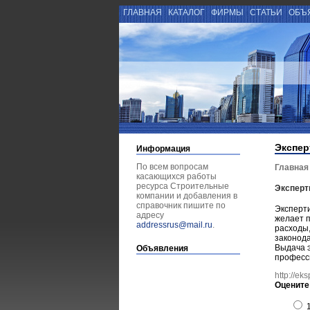
ГЛАВНАЯ
КАТАЛОГ
ФИРМЫ
СТАТЬИ
ОБЪ
Экспер
Информация
По всем вопросам
Главная
касающихся работы
ресурса Строительные
Эксперт
компании и добавления в
справочник пишите по
Эксперти
адресу
желает п
addressrus@mail.ru
.
расходы
законода
Выдача э
Объявления
професс
http://ek
Оцените