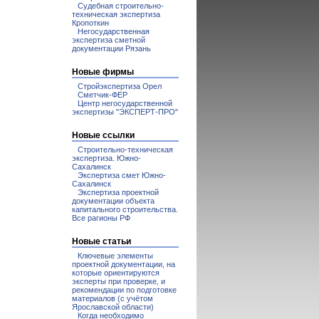
Судебная строительно-
техническая экспертиза
Кропоткин
Негосударственная
экспертиза сметной
документации Рязань
Новые фирмы
Стройэкспертиза Орел
Сметчик-ФЕР
Центр негосударственной
экспертизы "ЭКСПЕРТ-ПРО"
Новые ссылки
Строительно-техническая
экспертиза. Южно-
Сахалинск
Экспертиза смет Южно-
Сахалинск
Экспертиза проектной
документации объекта
капитального строительства.
Все рагионы РФ
Новые статьи
Ключевые элементы
проектной документации, на
которые ориентируются
эксперты при проверке, и
рекомендации по подготовке
материалов (с учётом
Ярославской области)
Когда необходимо