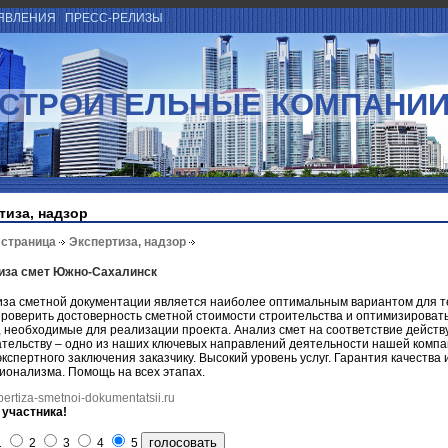
ЯВЛЕНИЯ
ПРЕСС-РЕЛИЗЫ
СТРОИТЕЛЬНЫЕ КОМПАНИ
тиза, надзор
 страница
Экспертиза, надзор
иза смет Южно-Сахалинск
за сметной документации является наиболее оптимальным вариантом для те
роверить достоверность сметной стоимости строительства и оптимизироват
, необходимые для реализации проекта. Анализ смет на соответствие дейст
тельству – одно из наших ключевых направлений деятельности нашей компа
кспертного заключения заказчику. Высокий уровень услуг. Гарантия качества 
ионализма. Помощь на всех этапах.
spertiza-smetnoi-dokumentatsii.ru
 участника!
1
2
3
4
5