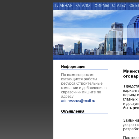
ГЛАВНАЯ
КАТАЛОГ
ФИРМЫ
СТАТЬИ
ОБЪ
Информация
Минист
По всем вопросам
оговар
касающихся работы
ресурса Строительные
Предста
компании и добавления в
вариант
справочник пишите по
период с
адресу
главных 
addressrus@mail.ru
.
и доступ
быть ре
Объявления
Замминис
досрочно
разрабо
Плотное 