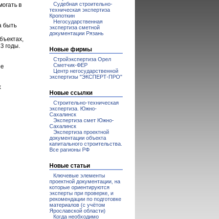
Судебная строительно-
могать в
техническая экспертиза
Кропоткин
Негосударственная
а быть
экспертиза сметной
документации Рязань
бъектах,
3 годы.
Новые фирмы
Стройэкспертиза Орел
Сметчик-ФЕР
ее
Центр негосударственной
экспертизы "ЭКСПЕРТ-ПРО"
х
Новые ссылки
Строительно-техническая
экспертиза. Южно-
Сахалинск
Экспертиза смет Южно-
Сахалинск
Экспертиза проектной
документации объекта
капитального строительства.
Все рагионы РФ
Новые статьи
Ключевые элементы
проектной документации, на
которые ориентируются
эксперты при проверке, и
рекомендации по подготовке
материалов (с учётом
Ярославской области)
Когда необходимо