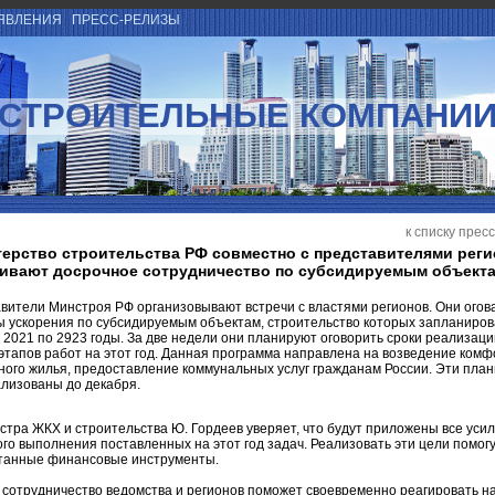
ЯВЛЕНИЯ
ПРЕСС-РЕЛИЗЫ
СТРОИТЕЛЬНЫЕ КОМПАНИ
к списку прес
ерство строительства РФ совместно с представителями рег
ивают досрочное сотрудничество по субсидируемым объект
вители Минстроя РФ организовывают встречи с властями регионов. Они ого
ы ускорения по субсидируемым объектам, строительство которых запланиров
 2021 по 2923 годы. За две недели они планируют оговорить сроки реализаци
этапов работ на этот год. Данная программа направлена на возведение комф
ного жилья, предоставление коммунальных услуг гражданам России. Эти план
ализованы до декабря.
тра ЖКХ и строительства Ю. Гордеев уверяет, что будут приложены все уси
го выполнения поставленных на этот год задач. Реализовать эти цели помог
танные финансовые инструменты.
сотрудничество ведомства и регионов поможет своевременно реагировать н