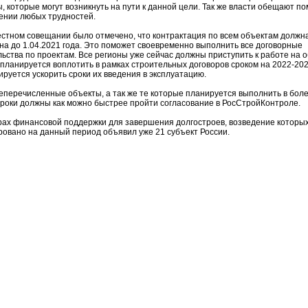
, которые могут возникнуть на пути к данной цели. Так же власти обещают по
ении любых трудностей.
стном совещании было отмечено, что контрактация по всем объектам должн
а до 1.04.2021 года. Это поможет своевременно выполнить все договорные
ьства по проектам. Все регионы уже сейчас должны приступить к работе на о
планируется воплотить в рамках строительных договоров сроком на 2022-202
ируется ускорить сроки их введения в эксплуатацию.
перечисленные объекты, а так же те которые планируется выполнить в бол
сроки должны как можно быстрее пройти согласование в РосСтройКонтроле.
рах финансовой поддержки для завершения долгостроев, возведение которы
овано на данный период объявил уже 21 субъект России.