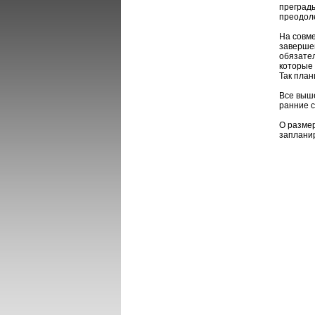
преграды
преодол
На совме
завершен
обязател
которые 
Так план
Все выше
ранние 
О разме
запланир