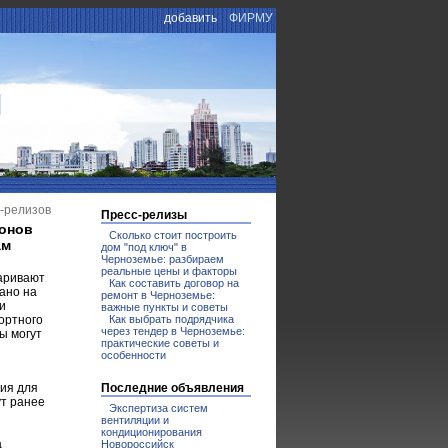
добавить
ФИРМУ
И
с-релизов
Пресс-релизы
ионов
Сколько стоит построить
ам
дом "под ключ" в
Черноземье: разбираем
реальные цены и факторы
варивают
Как составить договор на
ано на
ремонт в Черноземье:
и
важные пункты и советы
ортного
Как выбрать подрядчика
через тендер в Черноземье:
ы могут
практические советы и
особенности
лия для
Последние объявления
ут ранее
Экспертиза систем
вентиляции и
кондиционирования
а
Новороссийск