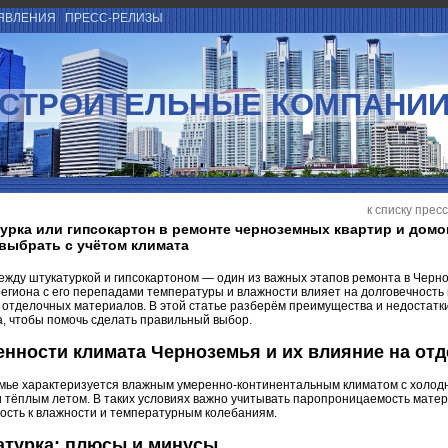
ЯВЛЕНИЯ
ПРЕСС-РЕЛИЗЫ
СТРОИТЕЛЬНЫЕ КОМПАНИ
к списку прес
урка или гипсокартон в ремонте черноземных квартир и домо
выбрать с учётом климата
жду штукатуркой и гипсокартоном — один из важных этапов ремонта в Черн
егиона с его перепадами температуры и влажности влияет на долговечность 
 отделочных материалов. В этой статье разберём преимущества и недостатк
, чтобы помочь сделать правильный выбор.
нности климата Черноземья и их влияние на отд
мье характеризуется влажным умеренно-континентальным климатом с холо
 тёплым летом. В таких условиях важно учитывать паропроницаемость матер
ость к влажности и температурным колебаниям.
атурка: плюсы и минусы