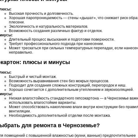
люсы:
Высокая прочность и долговечность.
Хорошая паропроницаемость — стены «дышат», что снижает риск обра
плесени.
Экологичность и натуральность материалов.
Возможность создания различных фактур и отделок.
инусы:
Длительный процесс высыхания и подготовки поверхности.
Требует профессионального подхода при нанесении.
Может трескаться при сильных температурных перепадах, если нанесе
неправильно.
окартон: плюсы и минусы
люсы:
Быстрый и чистый монтаж.
Возможность выравнивания стен без мокрых процессов.
Подходит для создания сложных конструкций, перегородок и ниш.
Хорошо сочетается с дополнительным утеплением и звукоизоляцией.
инусы:
Низкая влагостойкость стандартного гипсокартона — в Черноземье важ
использовать влагостойкие варианты.
Может способствовать накоплению влаги внутри конструкции без прави
вентиляции.
Необходимость дополнительной отделки после монтажа.
ыбрать для ремонта в Черноземье?
ля помещений с повышенной влажностью (кухни, ванные) предпочтительнее