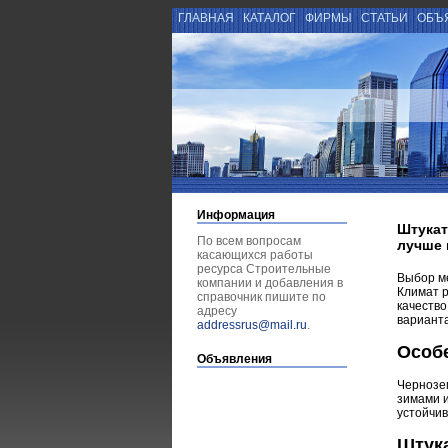
ГЛАВНАЯ
КАТАЛОГ
ФИРМЫ
СТАТЬИ
ОБЪ
Информация
Штукат
По всем вопросам
лучше 
касающихся работы
ресурса Строительные
Выбор ме
компании и добавления в
Климат р
справочник пишите по
качество
адресу
варианта
addressrus@mail.ru
.
Особе
Объявления
Чернозе
зимами и
устойчив
Штук