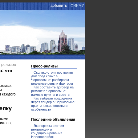
добавить
ФИРМУ
И
с-релизов
Пресс-релизы
в: что
Сколько стоит построить
дом "под ключ" в
Черноземье: разбираем
реальные цены и факторы
оземье.
Как составить договор на
и
ремонт в Черноземье:
и каждого
важные пункты и советы
Как выбрать подрядчика
через тендер в Черноземье:
практические советы и
елку
особенности
дными
Последние объявления
иалов,
Экспертиза систем
вентиляции и
кондиционирования
Новороссийск