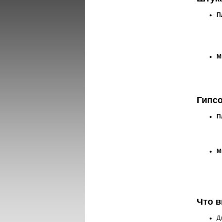
П
М
Гипс
П
М
Что в
Д