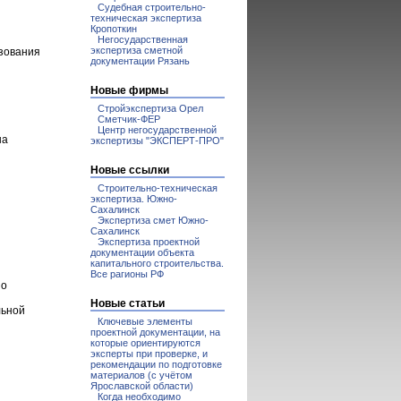
Судебная строительно-
техническая экспертиза
Кропоткин
Негосударственная
экспертиза сметной
зования
документации Рязань
Новые фирмы
Стройэкспертиза Орел
Сметчик-ФЕР
Центр негосударственной
на
экспертизы "ЭКСПЕРТ-ПРО"
Новые ссылки
Строительно-техническая
экспертиза. Южно-
Сахалинск
Экспертиза смет Южно-
Сахалинск
Экспертиза проектной
документации объекта
капитального строительства.
Все рагионы РФ
но
Новые статьи
льной
Ключевые элементы
проектной документации, на
которые ориентируются
эксперты при проверке, и
рекомендации по подготовке
материалов (с учётом
Ярославской области)
Когда необходимо