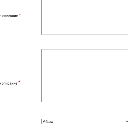
*
е описание
*
е описание