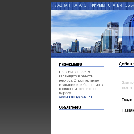
ГЛАВНАЯ
КАТАЛОГ
ФИРМЫ
СТАТЬИ
ОБЪ
Добавл
Информация
По всем вопросам
касающихся работы
ресурса Строительные
Запо
компании и добавления в
поля
справочник пишите по
адресу
addressrus@mail.ru
.
Разде
Объявления
Назва