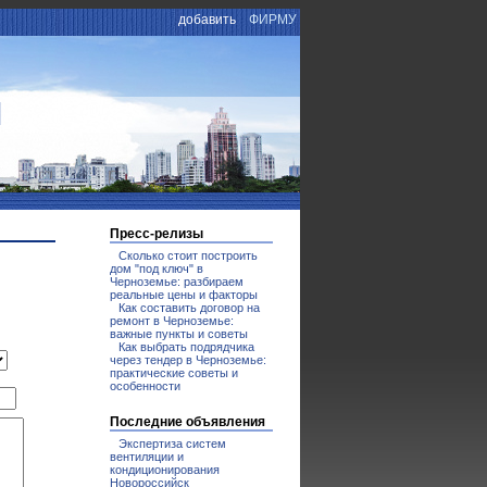
добавить
ФИРМУ
И
Пресс-релизы
Сколько стоит построить
дом "под ключ" в
Черноземье: разбираем
реальные цены и факторы
Как составить договор на
ремонт в Черноземье:
важные пункты и советы
Как выбрать подрядчика
через тендер в Черноземье:
практические советы и
особенности
Последние объявления
Экспертиза систем
вентиляции и
кондиционирования
Новороссийск