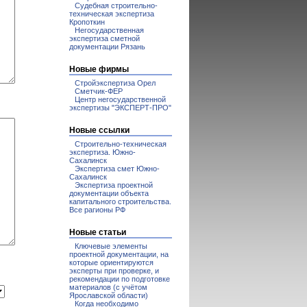
Судебная строительно-
техническая экспертиза
Кропоткин
Негосударственная
экспертиза сметной
документации Рязань
Новые фирмы
Стройэкспертиза Орел
Сметчик-ФЕР
Центр негосударственной
экспертизы "ЭКСПЕРТ-ПРО"
Новые ссылки
Строительно-техническая
экспертиза. Южно-
Сахалинск
Экспертиза смет Южно-
Сахалинск
Экспертиза проектной
документации объекта
капитального строительства.
Все рагионы РФ
Новые статьи
Ключевые элементы
проектной документации, на
которые ориентируются
эксперты при проверке, и
рекомендации по подготовке
материалов (с учётом
Ярославской области)
Когда необходимо