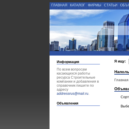
ГЛАВНАЯ
КАТАЛОГ
ФИРМЫ
СТАТЬИ
ОБЪ
Я ищу:
Информация
По всем вопросам
Напол
касающихся работы
ресурса Строительные
Главная
компании и добавления в
справочник пишите по
Объяв
адресу
addressrus@mail.ru
.
Сорт
Объявления
Выбе