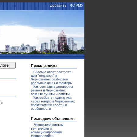
добавить
ФИРМУ
И
Пресс-релизы
Сколько стоит построить
дом "под ключ" в
Черноземье: разбираем
реальные цены и факторы
Как составить договор на
ремонт в Черноземье:
важные пункты и советы
Как выбрать подрядчика
через тендер в Черноземье:
ия
практические советы и
особенности
Последние объявления
Экспертиза систем
вентиляции и
кондиционирования
Новороссийск