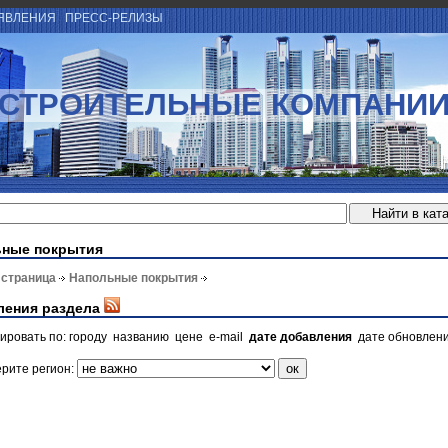
ЯВЛЕНИЯ
ПРЕСС-РЕЛИЗЫ
СТРОИТЕЛЬНЫЕ КОМПАНИ
ьные покрытия
 страница
Напольные покрытия
ления раздела
ировать по:
городу
названию
цене
e-mail
дате добавления
дате обновлен
рите регион: