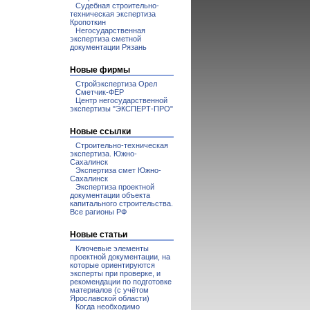
Судебная строительно-
техническая экспертиза
Кропоткин
Негосударственная
экспертиза сметной
документации Рязань
Новые фирмы
Стройэкспертиза Орел
Сметчик-ФЕР
Центр негосударственной
экспертизы "ЭКСПЕРТ-ПРО"
Новые ссылки
Строительно-техническая
экспертиза. Южно-
Сахалинск
Экспертиза смет Южно-
Сахалинск
Экспертиза проектной
документации объекта
капитального строительства.
Все рагионы РФ
Новые статьи
Ключевые элементы
проектной документации, на
которые ориентируются
эксперты при проверке, и
рекомендации по подготовке
материалов (с учётом
Ярославской области)
Когда необходимо