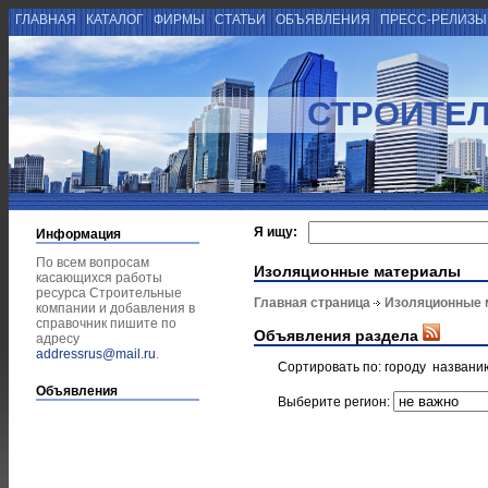
ГЛАВНАЯ
КАТАЛОГ
ФИРМЫ
СТАТЬИ
ОБЪЯВЛЕНИЯ
ПРЕСС-РЕЛИЗ
СТРОИТЕ
Я ищу:
Информация
По всем вопросам
Изоляционные материалы
касающихся работы
ресурса Строительные
Главная страница
Изоляционные 
компании и добавления в
справочник пишите по
Объявления раздела
адресу
addressrus@mail.ru
.
Сортировать по:
городу
названи
Объявления
Выберите регион: