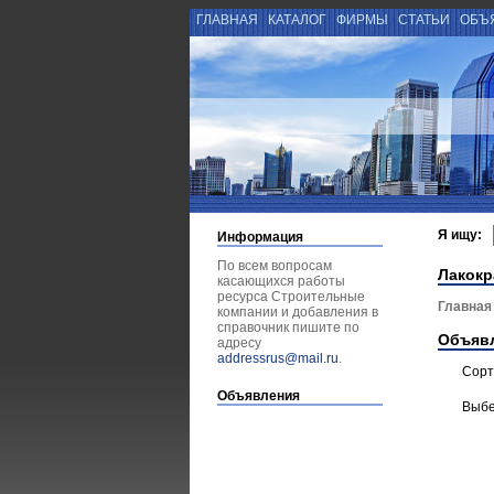
ГЛАВНАЯ
КАТАЛОГ
ФИРМЫ
СТАТЬИ
ОБЪ
Я ищу:
Информация
По всем вопросам
Лакокр
касающихся работы
ресурса Строительные
Главная
компании и добавления в
справочник пишите по
Объяв
адресу
addressrus@mail.ru
.
Сорт
Объявления
Выбе