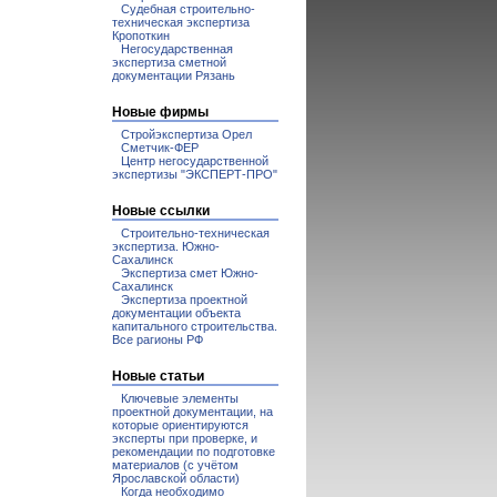
Судебная строительно-
техническая экспертиза
Кропоткин
Негосударственная
экспертиза сметной
документации Рязань
Новые фирмы
Стройэкспертиза Орел
Сметчик-ФЕР
Центр негосударственной
экспертизы "ЭКСПЕРТ-ПРО"
Новые ссылки
Строительно-техническая
экспертиза. Южно-
Сахалинск
Экспертиза смет Южно-
Сахалинск
Экспертиза проектной
документации объекта
капитального строительства.
Все рагионы РФ
Новые статьи
Ключевые элементы
проектной документации, на
которые ориентируются
эксперты при проверке, и
рекомендации по подготовке
материалов (с учётом
Ярославской области)
Когда необходимо