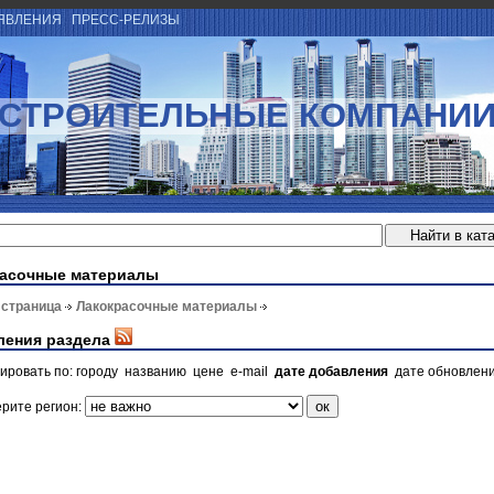
ЯВЛЕНИЯ
ПРЕСС-РЕЛИЗЫ
СТРОИТЕЛЬНЫЕ КОМПАНИ
асочные материалы
 страница
Лакокрасочные материалы
ления раздела
ировать по:
городу
названию
цене
e-mail
дате добавления
дате обновлен
рите регион: