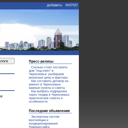
добавить
ФИРМУ
И
Пресс-релизы
Сколько стоит построить
дом "под ключ" в
Черноземье: разбираем
реальные цены и факторы
Как составить договор на
ремонт в Черноземье:
важные пункты и советы
Как выбрать подрядчика
через тендер в Черноземье:
ия
практические советы и
особенности
Последние объявления
Экспертиза систем
вентиляции и
кондиционирования
Новороссийск