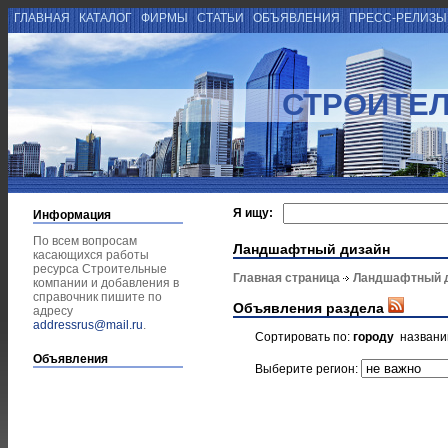
ГЛАВНАЯ
КАТАЛОГ
ФИРМЫ
СТАТЬИ
ОБЪЯВЛЕНИЯ
ПРЕСС-РЕЛИЗ
СТРОИТЕ
Я ищу:
Информация
По всем вопросам
Ландшафтный дизайн
касающихся работы
ресурса Строительные
Главная страница
Ландшафтный 
компании и добавления в
справочник пишите по
Объявления раздела
адресу
addressrus@mail.ru
.
Сортировать по:
городу
назван
Объявления
Выберите регион: