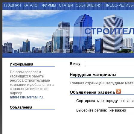
ГЛАВНАЯ
КАТАЛОГ
ФИРМЫ
СТАТЬИ
ОБЪЯВЛЕНИЯ
ПРЕСС-РЕЛИЗ
СТРОИТЕ
Я ищу:
Информация
По всем вопросам
Нерудные материалы
касающихся работы
ресурса Строительные
Главная страница
Нерудные мат
компании и добавления в
справочник пишите по
Объявления раздела
адресу
addressrus@mail.ru
.
Сортировать по:
городу
назван
Объявления
Выберите регион: