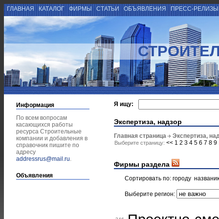
ГЛАВНАЯ
КАТАЛОГ
ФИРМЫ
СТАТЬИ
ОБЪЯВЛЕНИЯ
ПРЕСС-РЕЛИЗ
СТРОИТЕ
Я ищу:
Информация
По всем вопросам
Экспертиза, надзор
касающихся работы
ресурса Строительные
Главная страница
Экспертиза, на
компании и добавления в
<<
1
2
3
4
5
6
7
8
9
Выберите страницу:
справочник пишите по
адресу
addressrus@mail.ru
.
Фирмы раздела
Объявления
Сортировать по:
городу
названи
Выберите регион: