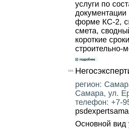
услуги по сос
документации 
форме КС-2, с
смета, сводный
короткие срок
строительно-м
Негосэксперт
349.
регион: Самара
Самара, ул. Ер
телефон: +7-95
psdexpertsama
Основной вид 