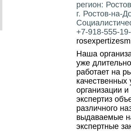
регион: Ростов
г. Ростов-на-До
Социалистичес
+7-918-555-19-8
rosexpertizesm
Наша организа
уже длительн
работает на р
качественных 
организации и
экспертиз объ
различного на
выдаваемые н
экспертные за