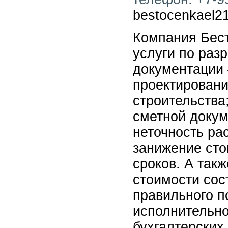
bestocenkael2
Компания Бес
услуги по раз
документации 
проектировани
строительства
сметной докум
неточность ра
занижение сто
сроков. А так
стоимости сост
правильного п
исполнительно
бухгалтерских