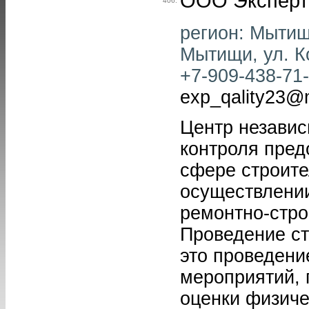
ООО Эксперт
406.
регион: Мытищи
Мытищи, ул. Ко
+7-909-438-71-9
exp_qality23@m
Центр независ
контроля пред
сфере строите
осуществлении
ремонтно-стр
Проведение ст
это проведени
мероприятий, 
оценки физиче