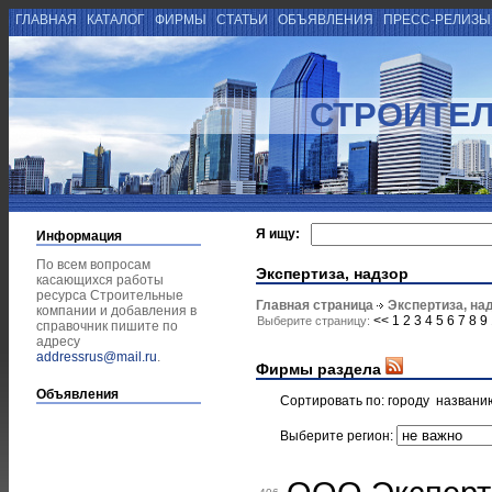
ГЛАВНАЯ
КАТАЛОГ
ФИРМЫ
СТАТЬИ
ОБЪЯВЛЕНИЯ
ПРЕСС-РЕЛИЗ
СТРОИТЕ
Я ищу:
Информация
По всем вопросам
Экспертиза, надзор
касающихся работы
ресурса Строительные
Главная страница
Экспертиза, на
компании и добавления в
<<
1
2
3
4
5
6
7
8
9
Выберите страницу:
справочник пишите по
адресу
addressrus@mail.ru
.
Фирмы раздела
Объявления
Сортировать по:
городу
названи
Выберите регион: