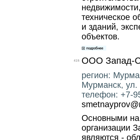
недвижимости,
техническое о
и зданий, экс
объектов.
ООО Запад-С
419.
регион: Мурман
Мурманск, ул. 
телефон: +7-95
smetnayprov@m
Основными на
организации З
являются - об