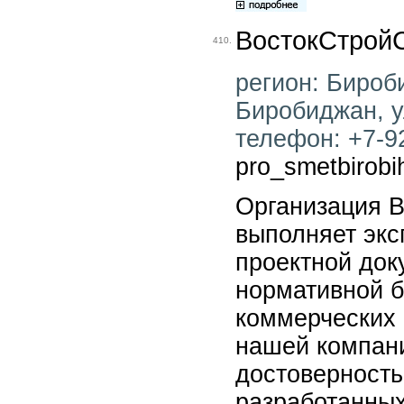
ВостокСтрой
410.
регион: Бироби
Биробиджан, ул
телефон: +7-92
pro_smetbirobi
Организация 
выполняет экс
проектной док
нормативной б
коммерческих
нашей компан
достоверность
разработанных