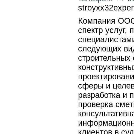
stroyxx32exper
Компания ООО
спектр услуг,
специалистами
следующих вид
строительных 
конструктивны
проектировани
сферы и целев
разработка и 
проверка смет
консультативн
информационн
клиентов в суд