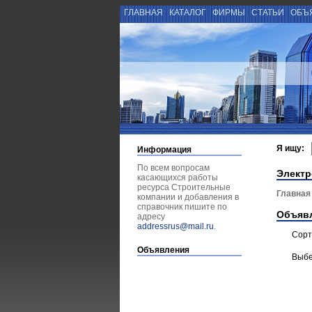
ГЛАВНАЯ
КАТАЛОГ
ФИРМЫ
СТАТЬИ
ОБЪ
Я ищу:
Информация
По всем вопросам
Элект
касающихся работы
ресурса Строительные
Главная
компании и добавления в
справочник пишите по
Объяв
адресу
addressrus@mail.ru
.
Сорт
Объявления
Выбе