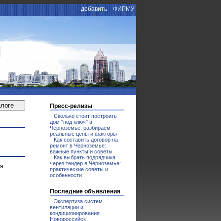
добавить
ФИРМУ
И
Пресс-релизы
Сколько стоит построить
дом "под ключ" в
Черноземье: разбираем
реальные цены и факторы
Как составить договор на
ремонт в Черноземье:
важные пункты и советы
Как выбрать подрядчика
через тендер в Черноземье:
ия
практические советы и
особенности
Последние объявления
Экспертиза систем
вентиляции и
кондиционирования
Новороссийск