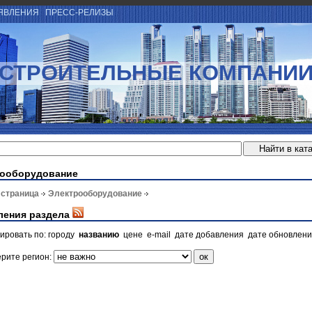
ЯВЛЕНИЯ
ПРЕСС-РЕЛИЗЫ
СТРОИТЕЛЬНЫЕ КОМПАНИ
рооборудование
 страница
Электрооборудование
ления раздела
ировать по:
городу
названию
цене
e-mail
дате добавления
дате обновлен
рите регион: