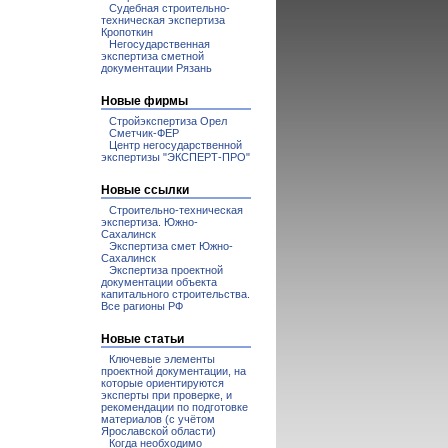
Судебная строительно-
техническая экспертиза
Кропоткин
Негосударственная
экспертиза сметной
документации Рязань
Новые фирмы
Стройэкспертиза Орел
Сметчик-ФЕР
Центр негосударственной
экспертизы "ЭКСПЕРТ-ПРО"
Новые ссылки
Строительно-техническая
экспертиза. Южно-
Сахалинск
Экспертиза смет Южно-
Сахалинск
Экспертиза проектной
документации объекта
капитального строительства.
Все рагионы РФ
Новые статьи
Ключевые элементы
проектной документации, на
которые ориентируются
эксперты при проверке, и
рекомендации по подготовке
материалов (с учётом
Ярославской области)
Когда необходимо